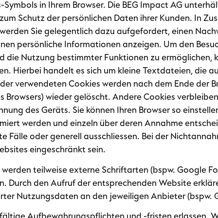
s-Symbols in Ihrem Browser. Die BEG Impact AG unterhäl
um Schutz der persönlichen Daten ihrer Kunden. In Z
erden Sie gelegentlich dazu aufgefordert, einen Nachwe
Ihnen persönliche Informationen anzeigen. Um den Besu
und die Nutzung bestimmter Funktionen zu ermöglichen,
n. Hierbei handelt es sich um kleine Textdateien, die a
 der verwendeten Cookies werden nach dem Ende der Br
es Browsers) wieder gelöscht. Andere Cookies verbleibe
nung des Geräts. Sie können Ihren Browser so einstellen
rmiert werden und einzeln über deren Annahme entsch
e Fälle oder generell ausschliessen. Bei der Nichtanna
ebsites eingeschränkt sein.
 werden teilweise externe Schriftarten (bspw. Google Fo
. Durch den Aufruf der entsprechenden Website erklären
ter Nutzungsdaten an den jeweiligen Anbieter (bspw. 
fältige Aufbewahrungspflichten und -fristen erlassen. W