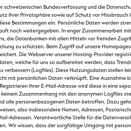
 der schweizerischen Bundesverfassung und die Datensch
tz ihrer Privatsphäre sowie auf Schutz vor Missbrauch i
diese Bestimmungen ein. Persönliche Daten werden stren
kauft noch weitergegeben. In enger Zusammenarbeit mit
s, die Datenbanken mit allen Mitteln vor fremden Zugrif
schung zu schützen. Beim Zugriff auf unsere Homepages
ichert. Die Webserver unserer Hosting-Provider registri
ten, welche für uns so aufbereitet werden, dass Trend
 verbessern (Logfiles). Diese Nutzungsdaten stellen 
ht mit persönlichen Daten verknüpft. Eine Ausnahme bild
gistrieren Ihrer E-Mail-Adresse wird diese in eine se
 keinem Zusammenhang mit den anonymen Logfiles steh
nd alle personenbezogenen Daten betroffen. Dazu gehö
inweisen, also insbesondere Namen, Adressen, Postanschri
l-Adressen. Verantwortliche Stelle für die Datenverarb
en. Wir wissen, dass der sorgfältige Umgang mit per