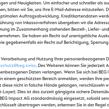
ngen und Neuigkeiten. Um einfacher und schneller als a
nen, bitten wir Sie, uns Ihre E-Mail-Adresse mitzuteilen
optimalen Auftragsabwicklung. Kreditkartendaten werde
führung von Inkassoverfahren übergeben wir die Adres
chnung im Zusammenhang stehenden Bestell-, Liefer- un
rnehmen. Sie haben ein Recht auf unentgeltliche Ausku
ie gegebenenfalls ein Recht auf Berichtigung, Sperrung
, Verarbeitung und Nutzung Ihrer personenbezogenen D
schutz@beg.swiss
. Des Weiteren können Sie jederzeit A
enbezogenen Daten verlangen. Wenn Sie sich bei BEG I
 in einem geschützten Bereich anmelden, werden Ihre 
t diese nicht in falsche Hände gelangen, verschlüsseln w
-Layer). Dies ist das zurzeit gängigste sichere Datenü
er BEG Impact AG standardmässig eingesetzt, sobald sen
hlüsselt übertragen werden, erkennen Sie in der Regel