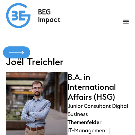
Joël
Treichler
B.A. in
International
Affairs (HSG)
Junior Consultant Digital
Business
Themenfelder
IT-Management |