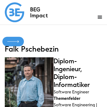
Falk
Pschebezin
Diplom-
Ingenieur,
Diplom-
Informatiker
Software Engineer
Themenfelder
Software Engineering |